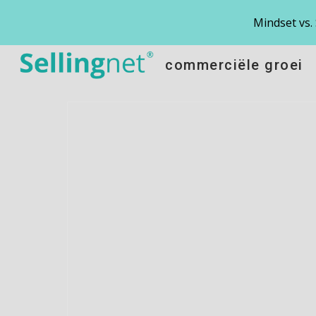
Mindset vs.
Sk
commerciële groei