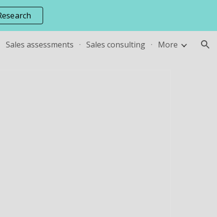
Research
ion
Sales assessments
Sales consulting
More