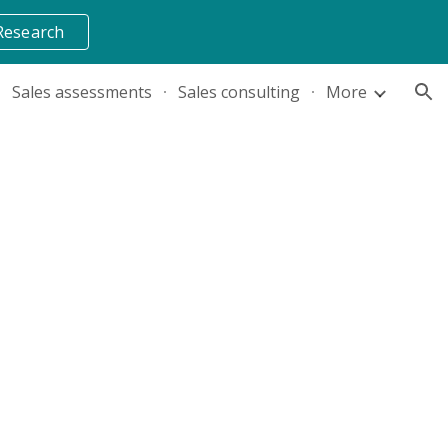
Research
ion
Sales assessments
Sales consulting
More