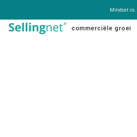
Mindset vs.
Sk
commerciële groei