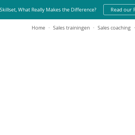
 Skillset, What Really Makes the Difference?
Read our 
ip to main content
Skip to navigat
Home
Sales trainingen
Sales coaching